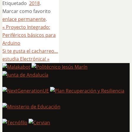
Etiquetado
2018
.
Marcar como favorito
enlace permanente
.
«
Proyecto Integrado:
Periféricos básicos para
Arduino
Si te gusta el cacharreo…
estudia Electrónica!
»