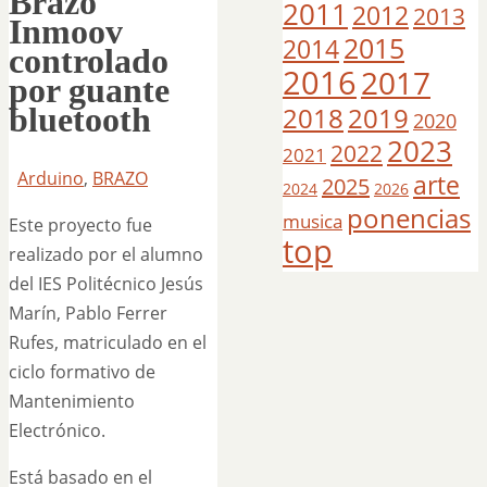
Brazo
2011
2012
2013
Inmoov
2015
2014
controlado
2016
2017
por guante
bluetooth
2018
2019
2020
2023
2022
2021
Arduino
,
BRAZO
arte
2025
2024
2026
ponencias
musica
Este proyecto fue
top
realizado por el alumno
del IES Politécnico Jesús
Marín, Pablo Ferrer
Rufes, matriculado en el
ciclo formativo de
Mantenimiento
Electrónico.
Está basado en el