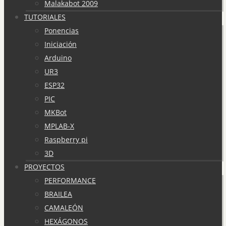
Malakabot 2009
TUTORIALES
Ponencias
Iniciación
Arduino
UR3
ESP32
PIC
MKBot
MPLAB-X
Raspberry pi
3D
PROYECTOS
PERFORMANCE
BRAILEA
CAMALEÓN
HEXÁGONOS