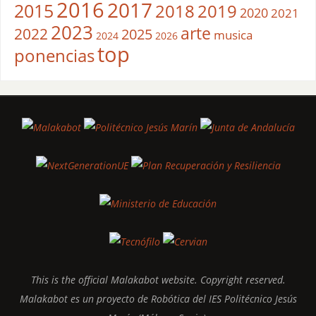
2016
2017
2015
2018
2019
2020
2021
2023
arte
2022
2025
musica
2024
2026
top
ponencias
This is the official Malakabot website. Copyright reserved.
Malakabot es un proyecto de Robótica del IES Politécnico Jesús