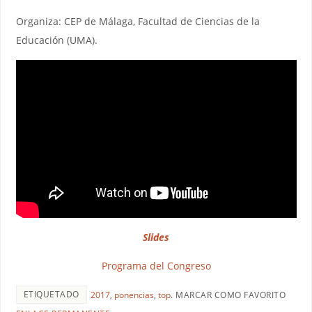
Organiza: CEP de Málaga, Facultad de Ciencias de la
Educación (UMA).
Slides
Programa del Congreso
ETIQUETADO
2017
,
ponencias
,
top
.
MARCAR COMO FAVORITO