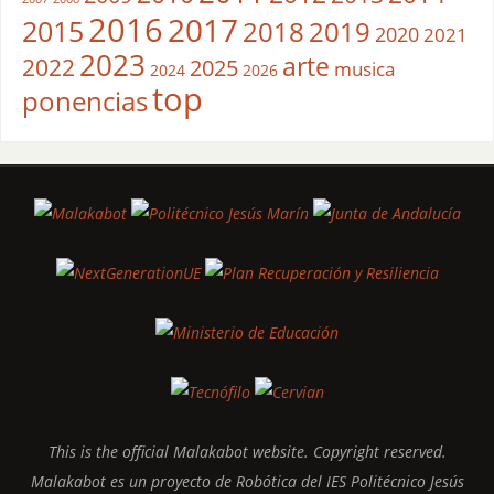
2016
2017
2015
2018
2019
2020
2021
2023
arte
2022
2025
musica
2024
2026
top
ponencias
This is the official Malakabot website. Copyright reserved.
Malakabot es un proyecto de Robótica del IES Politécnico Jesús