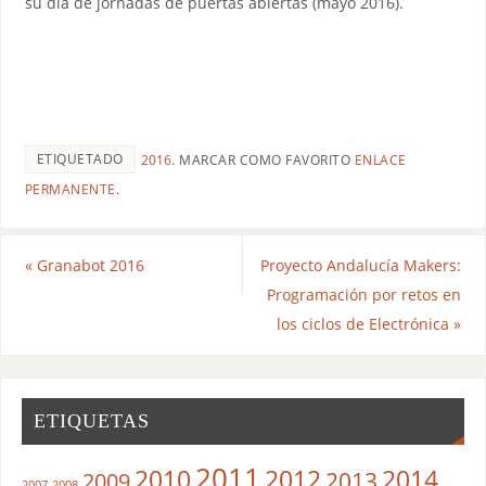
su día de jornadas de puertas abiertas (mayo 2016).
ETIQUETADO
2016
.
MARCAR COMO FAVORITO
ENLACE
PERMANENTE
.
«
Granabot 2016
Proyecto Andalucía Makers:
Programación por retos en
los ciclos de Electrónica
»
ETIQUETAS
2011
2010
2012
2014
2013
2009
2007
2008