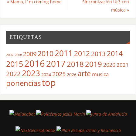
«
Mama, I´m coming home
Sincronización Ur3 con
música
»
ETIQUETAS
2011
2010
2012
2014
2013
2009
2007
2008
2016
2017
2015
2018
2019
2020
2021
2023
arte
2022
2025
musica
2024
2026
top
ponencias